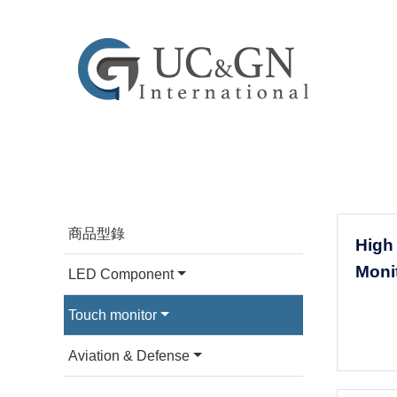
建祥光電
商品型錄
High
Moni
LED Component
Touch monitor
Aviation & Defense